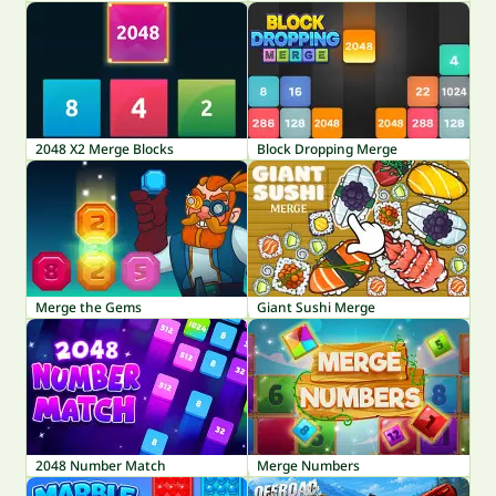
2048 X2 Merge Blocks
Block Dropping Merge
Merge the Gems
Giant Sushi Merge
2048 Number Match
Merge Numbers