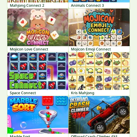
Mahjong Connect 2
Animals Connect 3
Mojicon Love Connect
Mojicon Emoji Connect
Space Connect
Kris Mahjong
Marble Sort
Offroad Crash Climber 4X4