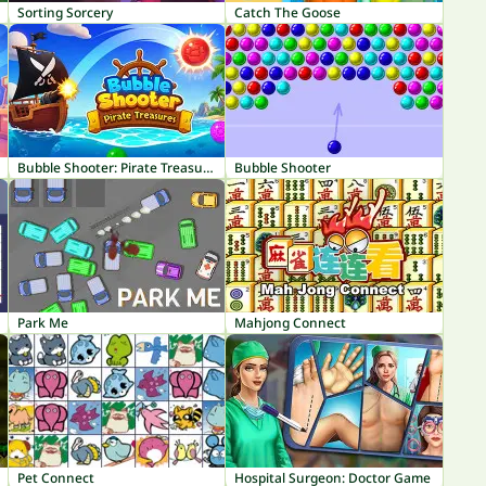
Sorting Sorcery
Catch The Goose
Bubble Shooter: Pirate Treasures
Bubble Shooter
Park Me
Mahjong Connect
Pet Connect
Hospital Surgeon: Doctor Game