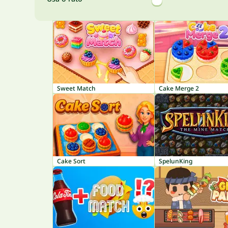
Sweet Match
Cake Merge 2
Cake Sort
SpelunKing