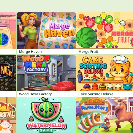
Merge Haven
Merge Fruit
Wood Hexa Factory
Cake Sorting Deluxe