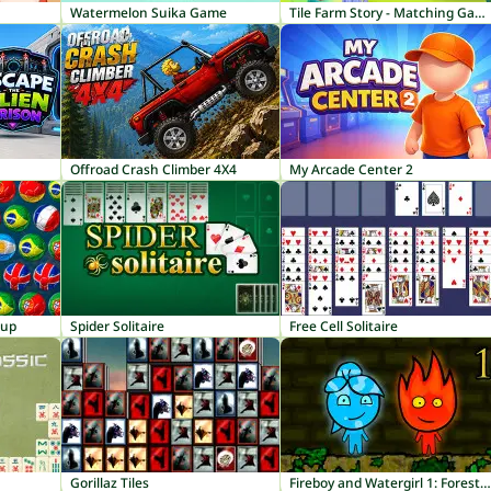
Watermelon Suika Game
Tile Farm Story - Matching Game
Offroad Crash Climber 4X4
My Arcade Center 2
Cup
Spider Solitaire
Free Cell Solitaire
Gorillaz Tiles
Fireboy and Watergirl 1: Forest Temple