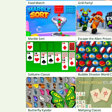
Food Match
Grill Party!
Marble Sort
Escape the Alien Prison
Solitaire Classic
Bubble Shooter World 
Butterfly Kyodai
Mahjong Classic