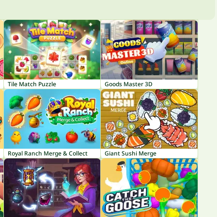
Tile Match Puzzle
Goods Master 3D
Royal Ranch Merge & Collect
Giant Sushi Merge