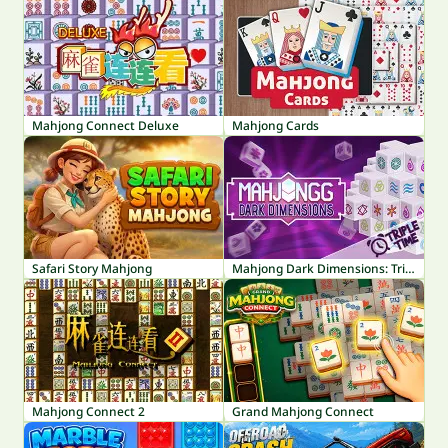
Mahjong Connect Deluxe
Mahjong Cards
Safari Story Mahjong
Mahjong Dark Dimensions: Triple Time
Mahjong Connect 2
Grand Mahjong Connect