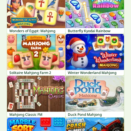
Wonders of Egypt: Mahjong
Butterfly Kyodai Rainbow
Solitaire Mahjong Farm 2
Winter Wonderland Mahjong
Mahjong Classic FM
Duck Pond Mahjong