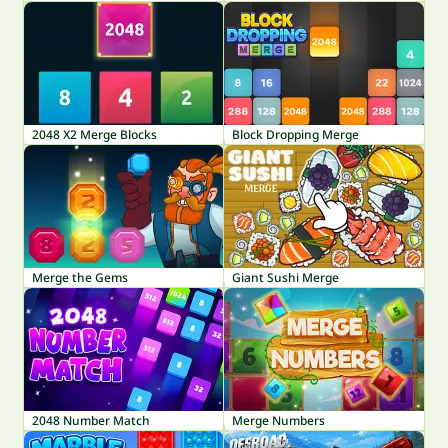
2048 X2 Merge Blocks
Block Dropping Merge
Merge the Gems
Giant Sushi Merge
2048 Number Match
Merge Numbers