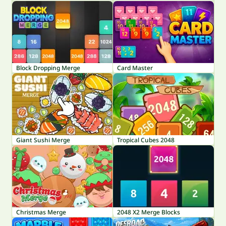
Block Dropping Merge
Card Master
Giant Sushi Merge
Tropical Cubes 2048
Christmas Merge
2048 X2 Merge Blocks