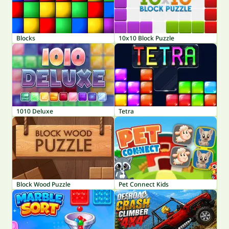
Blocks
10x10 Block Puzzle
1010 Deluxe
Tetra
Block Wood Puzzle
Pet Connect Kids