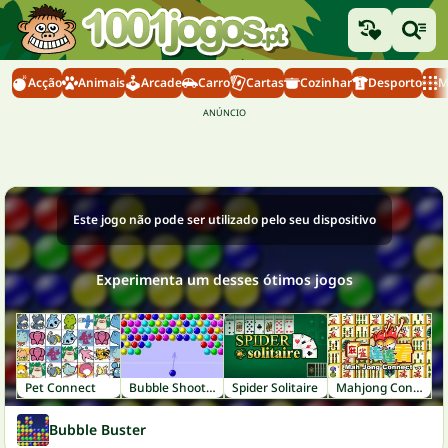
Acção
Animais
Arcade
Carro
Cartas
Cozinhar
Desporto
M
Este jogo não pode ser utilizado pelo seu dispositivo
Experimenta um desses ótimos jogos
Pet Connect
Bubble Shooter
Spider Solitaire
Mahjong Connect
Bubble Buster