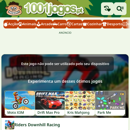
Acção
Animais
Arcade
Carro
Cartas
Cozinhar
Desporto
M
Este jogo não pode ser utilizado pelo seu dispositivo
Experimenta um desses ótimos jogos
Moto X3M
Drift Max Pro
Kris Mahjong
Park Me
Riders Downhill Racing