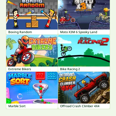
Boxing Random
Moto X3M 6 Spooky Land
Extreme Bikers
Bike Racing 2
Marble Sort
Offroad Crash Climber 4X4