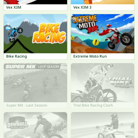
Vex X3M
Vex X3M 3
Bike Racing
Extreme Moto Run
Super MX - Last Season
Trial Bike Racing Clash