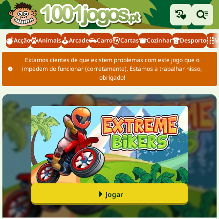
Acção
Animais
Arcade
Carro
Cartas
Cozinhar
Desporto
M
Estamos cientes de que existem problemas com este jogo que o
impedem de funcionar (corretamente). Estamos a trabalhar nisso,
obrigado!
Jogar