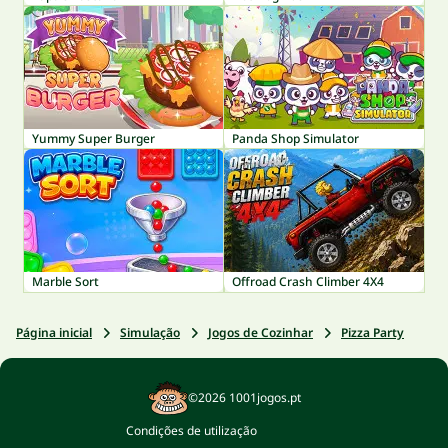
Yummy Super Burger
Panda Shop Simulator
Marble Sort
Offroad Crash Climber 4X4
Página inicial
Simulação
Jogos de Cozinhar
Pizza Party
©2026 1001jogos.pt
Condições de utilização