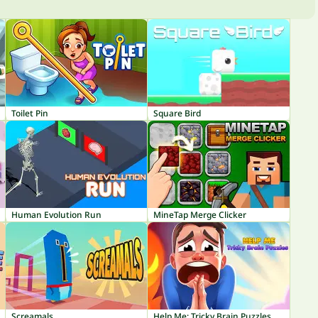
Toilet Pin
Square Bird
Human Evolution Run
MineTap Merge Clicker
Screamals
Help Me: Tricky Brain Puzzles