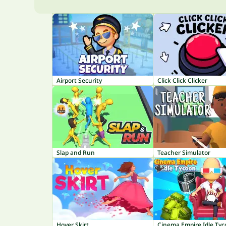
Airport Security
Click Click Clicker
Slap and Run
Teacher Simulator
Hover Skirt
Cinema Empire Idle Ty