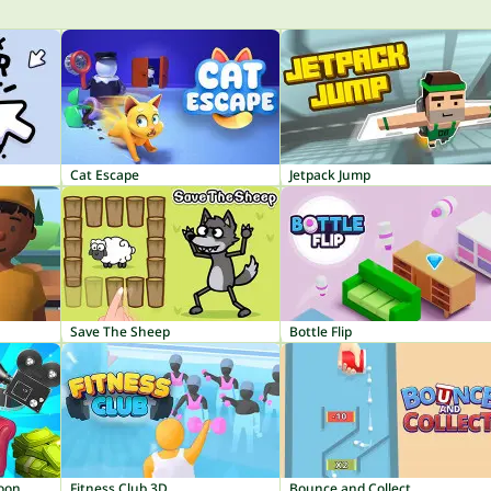
Cat Escape
Jetpack Jump
Save The Sheep
Bottle Flip
coon
Fitness Club 3D
Bounce and Collect