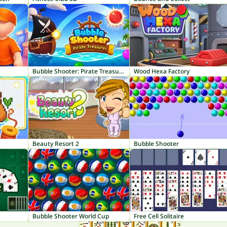
Bubble Shooter: Pirate Treasures
Wood Hexa Factory
Beauty Resort 2
Bubble Shooter
Bubble Shooter World Cup
Free Cell Solitaire