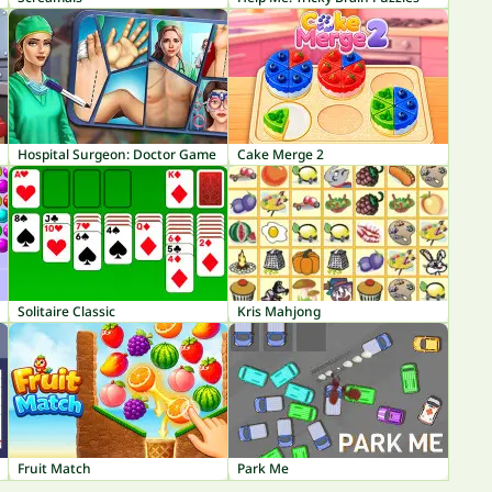
Hospital Surgeon: Doctor Game
Cake Merge 2
Solitaire Classic
Kris Mahjong
Fruit Match
Park Me