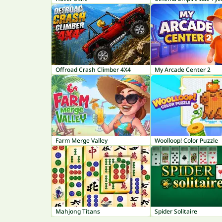
Offroad Crash Climber 4X4
My Arcade Center 2
Farm Merge Valley
Woolloop! Color Puzzle
Mahjong Titans
Spider Solitaire