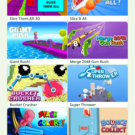
Slice Them All! 3D
Slice It All
Giant Rush!
Merge 2048 Gun Rush
Bucket Crusher
Super Thrower