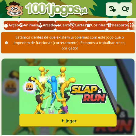
Acção
Animais
Arcade
Carro
Cartas
Cozinhar
Desporto
M
Estamos cientes de que existem problemas com este jogo que o
impedem de funcionar (corretamente). Estamos a trabalhar nisso,
obrigado!
Jogar