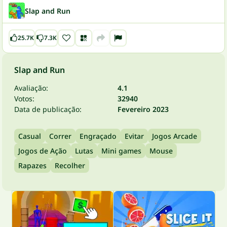
Slap and Run
25.7K
7.3K
Slap and Run
Avaliação:
4.1
Votos:
32940
Data de publicação:
Fevereiro 2023
Casual
Correr
Engraçado
Evitar
Jogos Arcade
Jogos de Ação
Lutas
Mini games
Mouse
Rapazes
Recolher