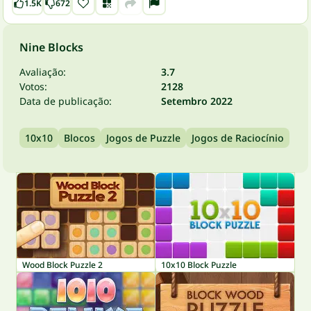
1.5K
672
Nine Blocks
Avaliação:
3.7
Votos:
2128
Data de publicação:
Setembro 2022
10x10
Blocos
Jogos de Puzzle
Jogos de Raciocínio
Wood Block Puzzle 2
10x10 Block Puzzle