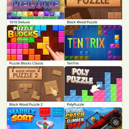
1010 Deluxe
Block Wood Puzzle
Puzzle Blocks Classic
TenTrix
Block Wood Puzzle 2
PolyPuzzle