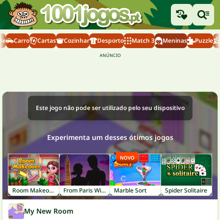
de
Carro
Cartas
Cozinhar
Desporto
Match 3
Meninas
Puzzle
Este jogo não pode ser utilizado pelo seu dispositivo
Experimenta um desses ótimos jogos
NOVO
Room Makeover
From Paris With Love
Marble Sort
Spider Solitaire
My New Room