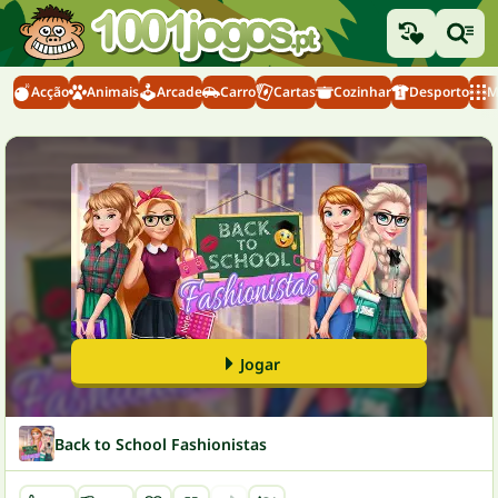
Acção
Animais
Arcade
Carro
Cartas
Cozinhar
Desporto
M
Jogar
Back to School Fashionistas