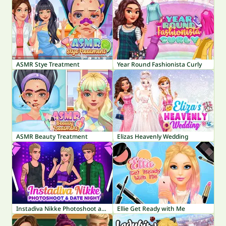
ASMR Stye Treatment
Year Round Fashionista Curly
ASMR Beauty Treatment
Elizas Heavenly Wedding
Instadiva Nikke Photoshoot and Date Night
Ellie Get Ready with Me