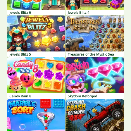
Jewels Blitz 6
Jewels Blitz 4
Jewels Blitz 5
Treasures of the Mystic Sea
Candy Rain 8
Skydom Reforged