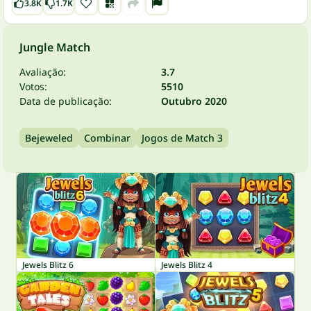
3.8K
1.7K
Jungle Match
Avaliação:
3.7
Votos:
5510
Data de publicação:
Outubro 2020
Bejeweled
Combinar
Jogos de Match 3
Jewels Blitz 6
Jewels Blitz 4