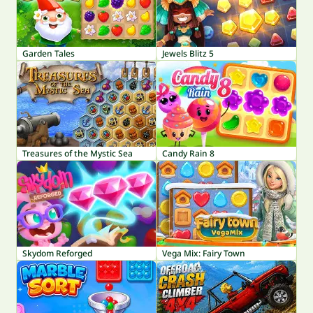
Garden Tales
Jewels Blitz 5
Treasures of the Mystic Sea
Candy Rain 8
Skydom Reforged
Vega Mix: Fairy Town