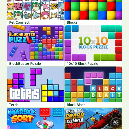
Pet Connect
Blocks
BlockBuster Puzzle
10x10 Block Puzzle
Tetris
Block Blast