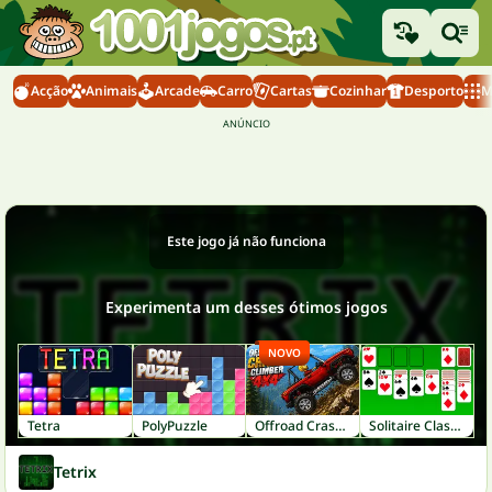
Acção
Animais
Arcade
Carro
Cartas
Cozinhar
Desporto
M
Este jogo já não funciona
Experimenta um desses ótimos jogos
NOVO
Tetra
PolyPuzzle
Offroad Crash Climber 4X4
Solitaire Classic
Tetrix