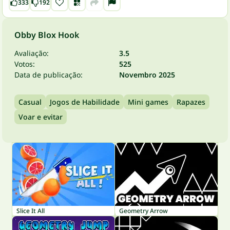
333
192
Obby Blox Hook
Avaliação:
3.5
Votos:
525
Data de publicação:
Novembro 2025
Casual
Jogos de Habilidade
Mini games
Rapazes
Voar e evitar
Slice It All
Geometry Arrow