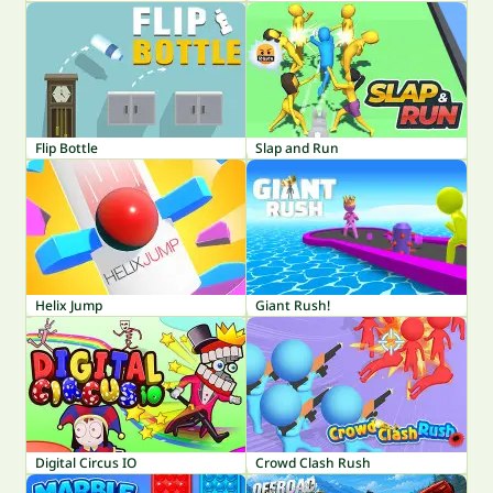
Flip Bottle
Slap and Run
Helix Jump
Giant Rush!
Digital Circus IO
Crowd Clash Rush