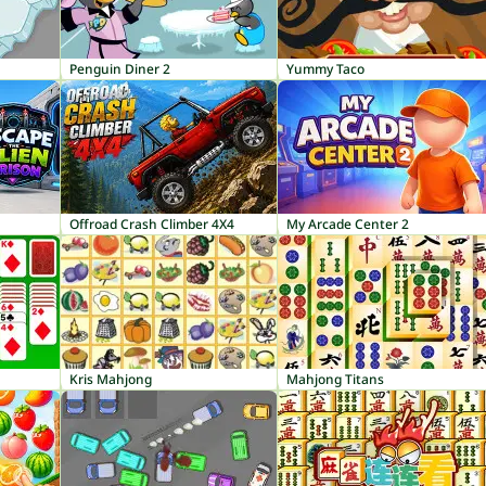
Penguin Diner 2
Yummy Taco
Offroad Crash Climber 4X4
My Arcade Center 2
Kris Mahjong
Mahjong Titans