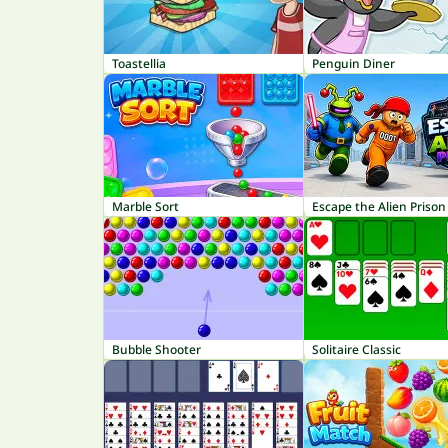
Toastellia
Penguin Diner
Marble Sort
Escape the Alien Prison
Bubble Shooter
Solitaire Classic