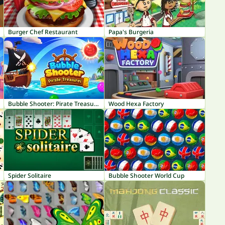
Burger Chef Restaurant
Papa's Burgeria
Bubble Shooter: Pirate Treasures
Wood Hexa Factory
Spider Solitaire
Bubble Shooter World Cup