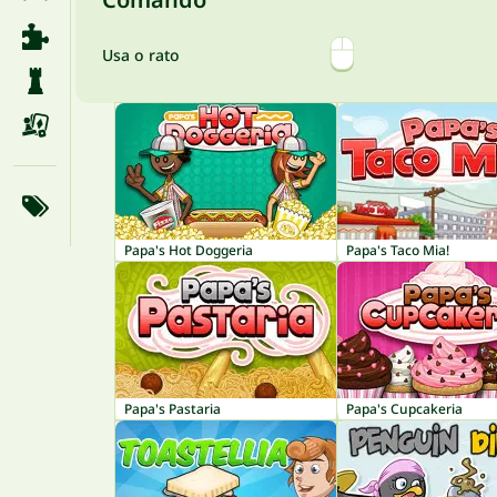
Usa o rato
Papa's Hot Doggeria
Papa's Taco Mia!
Papa's Pastaria
Papa's Cupcakeria