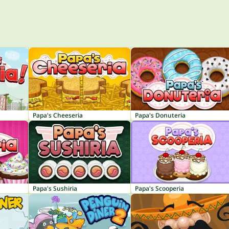
Papa's Cheeseria
Papa's Donuteria
Papa's Sushiria
Papa's Scooperia