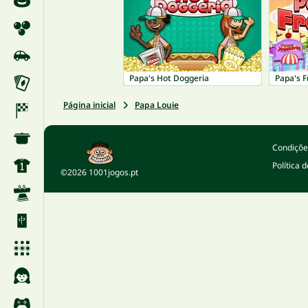
Papa's Hot Doggeria
Papa's F
Página inicial
Papa Louie
Condições
Política 
©2026 1001jogos.pt