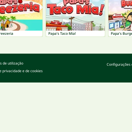
reezeria
Papa's Taco Mia!
Papa's Burge
 de utilização
Configurações 
de privacidade e de cookies