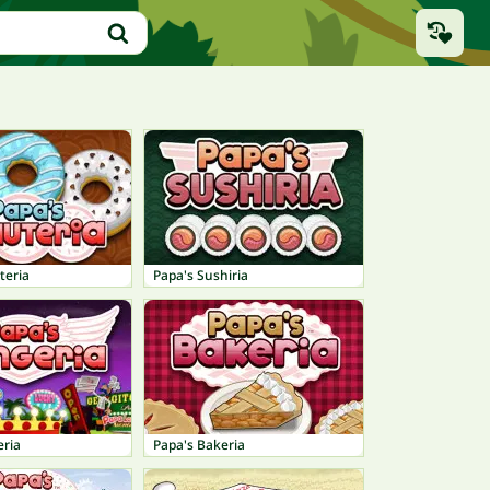
teria
Papa's Sushiria
eria
Papa's Bakeria