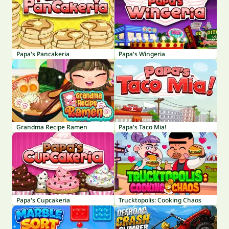
Papa's Pancakeria
Papa's Wingeria
Grandma Recipe Ramen
Papa's Taco Mia!
Papa's Cupcakeria
Trucktopolis: Cooking Chaos