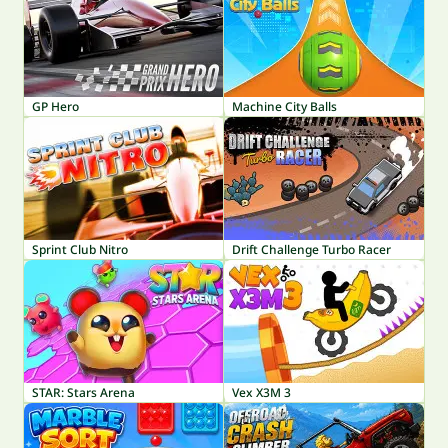
GP Hero
Machine City Balls
Sprint Club Nitro
Drift Challenge Turbo Racer
STAR: Stars Arena
Vex X3M 3