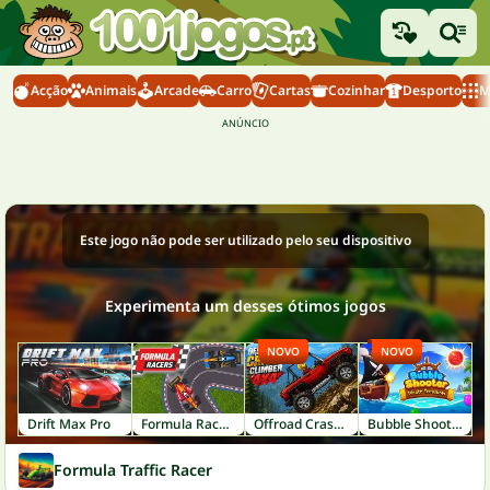
Acção
Animais
Arcade
Carro
Cartas
Cozinhar
Desporto
M
Este jogo não pode ser utilizado pelo seu dispositivo
Experimenta um desses ótimos jogos
NOVO
NOVO
Drift Max Pro
Formula Racers
Offroad Crash Climber 4X4
Bubble Shooter: Pirate Treasures
Formula Traffic Racer