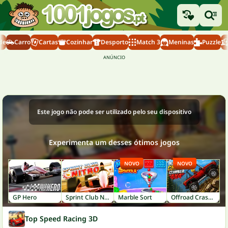
de
Carro
Cartas
Cozinhar
Desporto
Match 3
Meninas
Puzzle
Este jogo não pode ser utilizado pelo seu dispositivo
Experimenta um desses ótimos jogos
NOVO
NOVO
GP Hero
Sprint Club Nitro
Marble Sort
Offroad Crash Climber 4X4
Top Speed Racing 3D