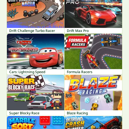
Drift Challenge Turbo Racer
Drift Max Pro
Cars: Lightning Speed
Formula Racers
Super Blocky Race
Blaze Racing