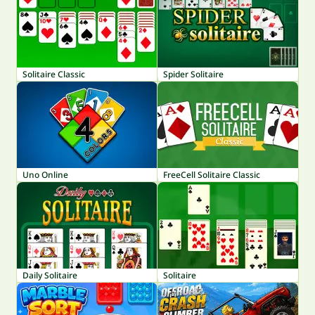
Solitaire Classic
Spider Solitaire
Uno Online
FreeCell Solitaire Classic
Daily Solitaire
Solitaire