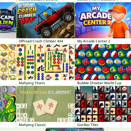
Offroad Crash Climber 4X4
My Arcade Center 2
Mahjong Titans
Bubble Shooter World Cup
Mahjong Classic
Gorillaz Tiles