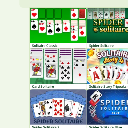
Solitaire Classic
Spider Solitaire
Card Solitaire
Solitaire Story Tripeaks 
Spider Solitaire 2
Spider Solitaire Blue