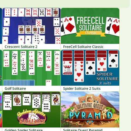
Crescent Solitaire 2
FreeCell Solitaire Classic
Golf Solitaire
Spider Solitaire 2 Suits
Golden Spider Solitaire
Solitaire Quest Pyramid