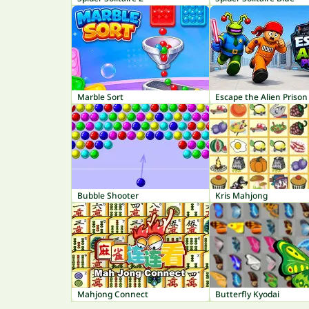
Marble Sort
Escape the Alien Prison
Bubble Shooter
Kris Mahjong
Mahjong Connect
Butterfly Kyodai