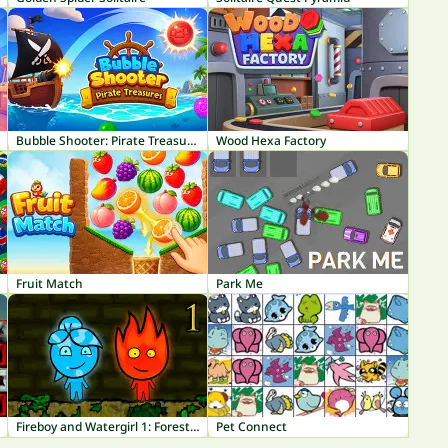
Bubble Shooter: Pirate Treasures
Wood Hexa Factory
Fruit Match
Park Me
Fireboy and Watergirl 1: Forest Temple
Pet Connect