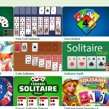
Free Cell Solitaire
Uno Online
4
Cafe Solitaire
Solitaire Swift
Classic Solitaire Deluxe
Solitaire Farm Seasons 4