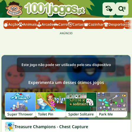
Acção
Animais
Arcade
Carro
Cartas
Cozinhar
Desporto
M
Este jogo não pode ser utilizado pelo seu dispositivo
Experimenta um desses ótimos jogos
Super Thrower
Toilet Pin
Spider Solitaire
Park Me
Treasure Champions - Chest Capture