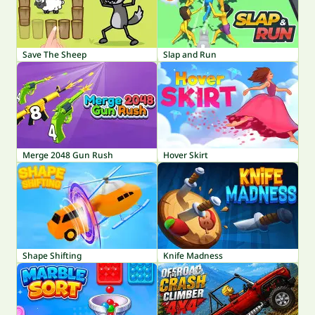
Save The Sheep
Slap and Run
Merge 2048 Gun Rush
Hover Skirt
Shape Shifting
Knife Madness