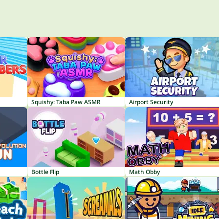
Squishy: Taba Paw ASMR
Airport Security
Bottle Flip
Math Obby