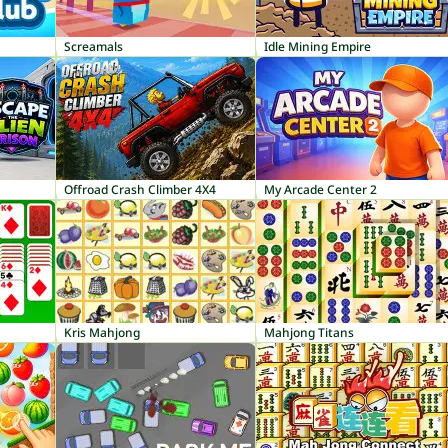
Screamals
Idle Mining Empire
Offroad Crash Climber 4X4
My Arcade Center 2
Kris Mahjong
Mahjong Titans