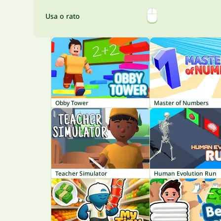
Usa o rato
Obby Tower
Master of Numbers
Teacher Simulator
Human Evolution Run