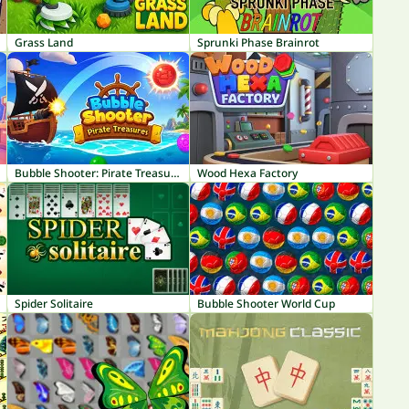
Grass Land
Sprunki Phase Brainrot
Bubble Shooter: Pirate Treasures
Wood Hexa Factory
Spider Solitaire
Bubble Shooter World Cup