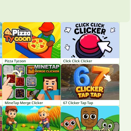
Pizza Tycoon
Click Click Clicker
MineTap Merge Clicker
67 Clicker Tap Tap