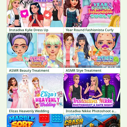
Instadiva Kylie Dress Up
Year Round Fashionista Curly
ASMR Beauty Treatment
ASMR Stye Treatment
Elizas Heavenly Wedding
Instadiva Nikke Photoshoot and Date Night