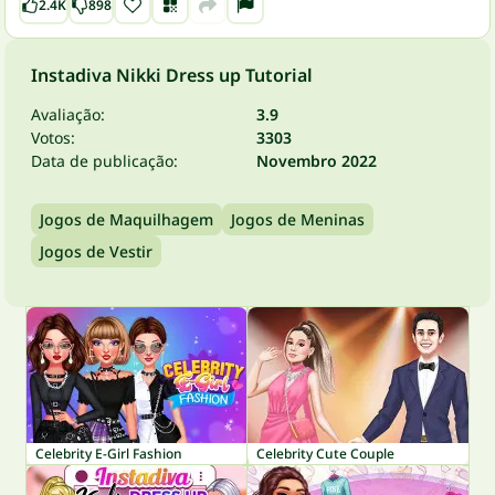
2.4K
898
Instadiva Nikki Dress up Tutorial
Avaliação:
3.9
Votos:
3303
Data de publicação:
Novembro 2022
Jogos de Maquilhagem
Jogos de Meninas
Jogos de Vestir
Celebrity E-Girl Fashion
Celebrity Cute Couple