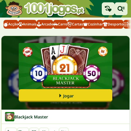
Acção
Animais
Arcade
Carro
Cartas
Cozinhar
Desporto
M
Jogar
Blackjack Master