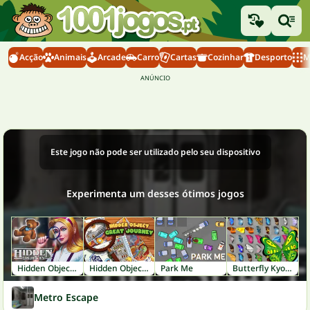
Acção
Animais
Arcade
Carro
Cartas
Cozinhar
Desporto
M
Este jogo não pode ser utilizado pelo seu dispositivo
Experimenta um desses ótimos jogos
Hidden Objects: Brain Teaser
Hidden Object: Great Journey
Park Me
Butterfly Kyodai
Metro Escape