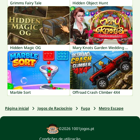
Grimms Fairy Tale
Hidden Object Hunt
Hidden Magic OG
Mary Knots Garden Wedding Hidden Object
Marble Sort
Offroad Crash Climber 4X4
Página inicial
Jogos de Raciocínio
Fuga
Metro Escape
©2026 1001jogos.pt
Condições de utilização