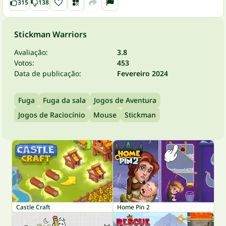
315
138
Stickman Warriors
Avaliação:
3.8
Votos:
453
Data de publicação:
Fevereiro 2024
Fuga
Fuga da sala
Jogos de Aventura
Jogos de Raciocínio
Mouse
Stickman
Castle Craft
Home Pin 2