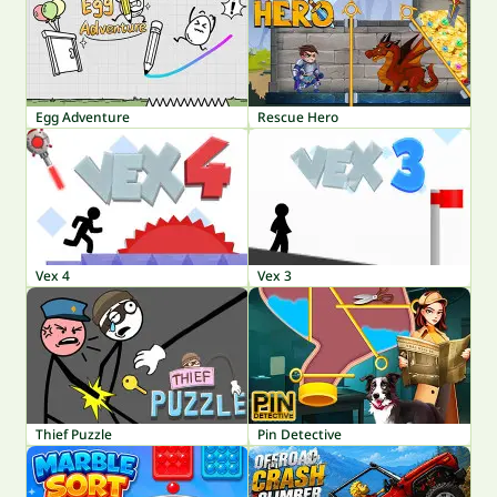
Egg Adventure
Rescue Hero
Vex 4
Vex 3
Thief Puzzle
Pin Detective