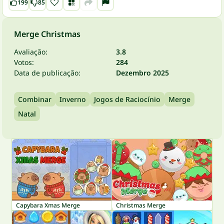
199
85
Merge Christmas
Avaliação:
3.8
Votos:
284
Data de publicação:
Dezembro 2025
Combinar
Inverno
Jogos de Raciocínio
Merge
Natal
Capybara Xmas Merge
Christmas Merge