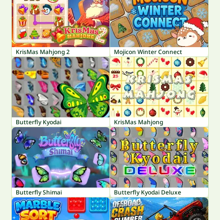
KrisMas Mahjong 2
Mojicon Winter Connect
Butterfly Kyodai
KrisMas Mahjong
Butterfly Shimai
Butterfly Kyodai Deluxe