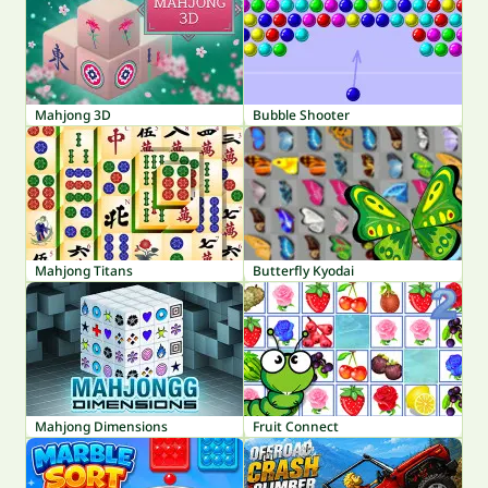
Mahjong 3D
Bubble Shooter
Mahjong Titans
Butterfly Kyodai
Mahjong Dimensions
Fruit Connect