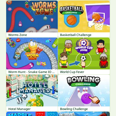
Worms Zone
Basketball Challenge
Worm Hunt - Snake Game IO Zone
World Cup Fever
Hotel Manager
Bowling Challenge