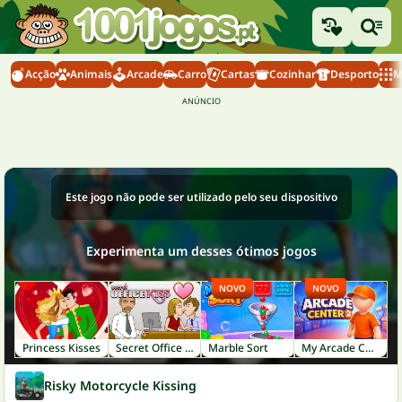
Acção
Animais
Arcade
Carro
Cartas
Cozinhar
Desporto
M
Este jogo não pode ser utilizado pelo seu dispositivo
Experimenta um desses ótimos jogos
NOVO
NOVO
Princess Kisses
Secret Office Kissing
Marble Sort
My Arcade Center 2
Risky Motorcycle Kissing