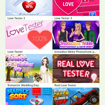
Love Tester 2
Love Tester 3
Love Tester
Instadiva Nikke Photoshoot and Date Night
Romantic Wedding Day
Real Love Tester