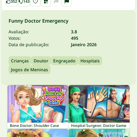
352
143
Funny Doctor Emergency
Avaliação:
3.8
Votos:
495
Data de publicação:
Janeiro 2026
Crianças
Doutor
Engraçado
Hospitais
Jogos de Meninas
Bone Doctor: Shoulder Case
Hospital Surgeon: Doctor Game