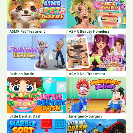
ASMR Pet Treatment
ASMR Beauty Homeless
Fashion Battle
ASMR Nail Treatment
Little Dentist Dash
Emergency Surgery