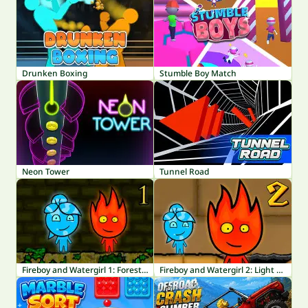
Drunken Boxing
Stumble Boy Match
Neon Tower
Tunnel Road
Fireboy and Watergirl 1: Forest Temple
Fireboy and Watergirl 2: Light Temple