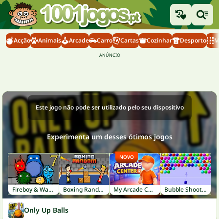
Acção
Animais
Arcade
Carro
Cartas
Cozinhar
Desporto
M
Este jogo não pode ser utilizado pelo seu dispositivo
Experimenta um desses ótimos jogos
NOVO
Fireboy & Watergirl 7: Friends
Boxing Random
My Arcade Center 2
Bubble Shooter
Only Up Balls