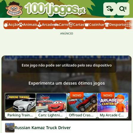
Acção
Animais
Arcade
Carro
Cartas
Cozinhar
Desporto
M
Este jogo não pode ser utilizado pelo seu dispositivo
Experimenta um desses ótimos jogos
NOVO
NOVO
Parking Training
Cars: Lightning Speed
Offroad Crash Climber 4X4
My Arcade Center 2
Russian Kamaz Truck Driver