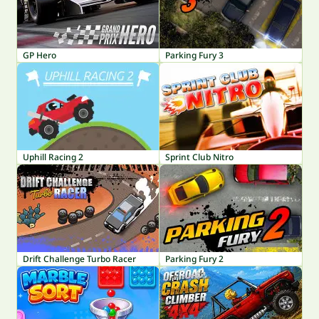
GP Hero
Parking Fury 3
Uphill Racing 2
Sprint Club Nitro
Drift Challenge Turbo Racer
Parking Fury 2