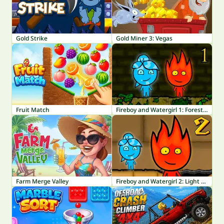
Gold Strike
Gold Miner 3: Vegas
Fruit Match
Fireboy and Watergirl 1: Forest Temple
Farm Merge Valley
Fireboy and Watergirl 2: Light Temple