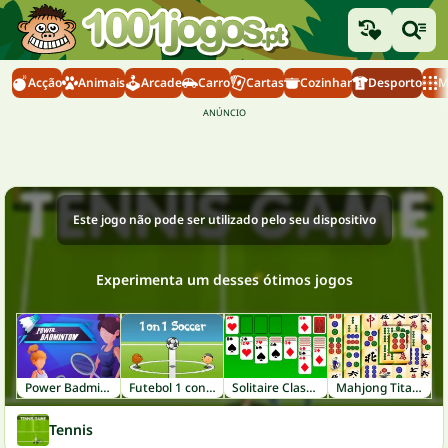
Acção
Animais
Arcade
Carro
Cartas
Cozinhar
Desporto
M
Este jogo não pode ser utilizado pelo seu dispositivo
Experimenta um desses ótimos jogos
Power Badminton
Futebol 1 contra 1
Solitaire Classic
Mahjong Titans
Tennis