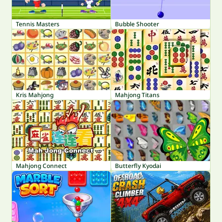
Tennis Masters
Bubble Shooter
Kris Mahjong
Mahjong Titans
Mahjong Connect
Butterfly Kyodai