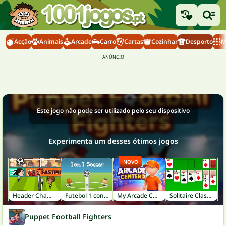
Acção
Animais
Arcade
Carro
Cartas
Cozinhar
Desporto
M
Este jogo não pode ser utilizado pelo seu dispositivo
Experimenta um desses ótimos jogos
NOVO
Header Champ!
Futebol 1 contra 1
My Arcade Center 2
Solitaire Classic
Puppet Football Fighters