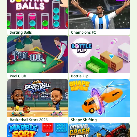
Sorting Balls
Champions FC
Pool Club
Bottle Flip
Basketball Stars 2026
Shape Shifting