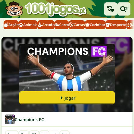
Acção
Animais
Arcade
Carro
Cartas
Cozinhar
Desporto
M
Jogar
Champions FC