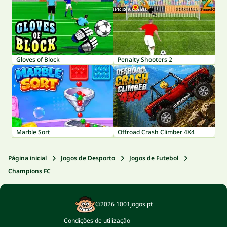
Gloves of Block
Penalty Shooters 2
Marble Sort
Offroad Crash Climber 4X4
Página inicial
Jogos de Desporto
Jogos de Futebol
Champions FC
©2026 1001jogos.pt
Condições de utilização