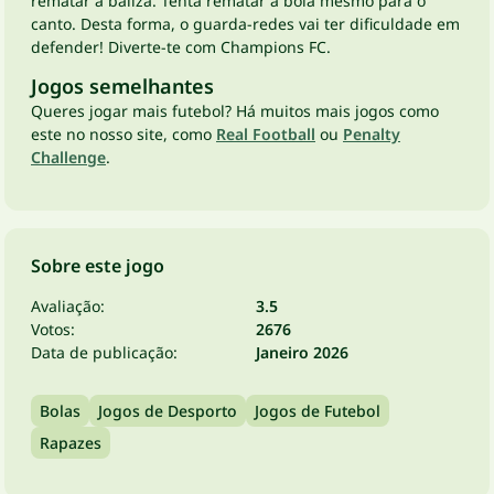
rematar à baliza. Tenta rematar a bola mesmo para o
canto. Desta forma, o guarda-redes vai ter dificuldade em
defender! Diverte-te com Champions FC.
Jogos semelhantes
Queres jogar mais futebol? Há muitos mais jogos como
este no nosso site, como
Real Football
ou
Penalty
Challenge
.
Sobre este jogo
Avaliação:
3.5
Votos:
2676
Data de publicação:
Janeiro 2026
Bolas
Jogos de Desporto
Jogos de Futebol
Rapazes