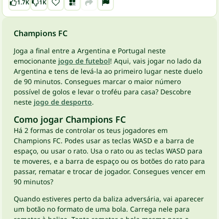
1.7K
1K
Champions FC
Joga a final entre a Argentina e Portugal neste
emocionante
jogo de futebol
! Aqui, vais jogar no lado da
Argentina e tens de levá-la ao primeiro lugar neste duelo
de 90 minutos. Consegues marcar o maior número
possível de golos e levar o troféu para casa? Descobre
neste
jogo de desporto
.
Como jogar Champions FC
Há 2 formas de controlar os teus jogadores em
Champions FC. Podes usar as teclas WASD e a barra de
espaço, ou usar o rato. Usa o rato ou as teclas WASD para
te moveres, e a barra de espaço ou os botões do rato para
passar, rematar e trocar de jogador. Consegues vencer em
90 minutos?
Quando estiveres perto da baliza adversária, vai aparecer
um botão no formato de uma bola. Carrega nele para