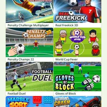
Penalty Challenge Multiplayer
Real Freekick 3D
Penalty Champs 22
World Cup Fever
Football Duel
Gloves of Block