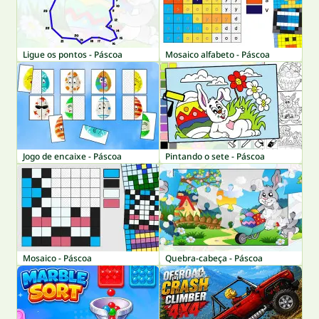
Ligue os pontos - Páscoa
Mosaico alfabeto - Páscoa
Jogo de encaixe - Páscoa
Pintando o sete - Páscoa
Mosaico - Páscoa
Quebra-cabeça - Páscoa